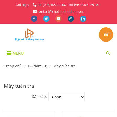
Gọi ngay
Tel: (028) 6272 2307 Hotline: 0909 285 363
contact@chothuebodam.com
0
MENU
Trang chủ
/
Bộ đàm 5g
/
Máy tuần tra
Máy tuần tra
Sắp xếp: