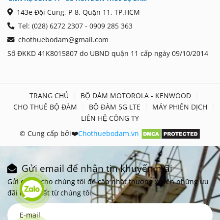
143e Đội Cung, P-8, Quận 11, TP.HCM
Tel: (028) 6272 2307 - 0909 285 363
chothuebodam@gmail.com
Số ĐKKD 41K8015807 do UBND quận 11 cấp ngày 09/10/2014
TRANG CHỦ
BỘ ĐÀM MOTOROLA - KENWOOD
CHO THUÊ BỘ ĐÀM
BỘ ĐÀM 5G LTE
MÁY PHIÊN DỊCH
LIÊN HỆ CÔNG TY
© Cung cấp bởi❤️
Chothuebodam.vn
Gửi email để nhận tin khuyến mãi
Gửi email cho chúng tôi để cập nhật thường xuyên những ưu
đãi mới nhất từ chúng tôi