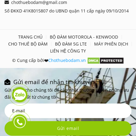
chothuebodam@gmail.com
Số ĐKKD 41K8015807 do UBND quận 11 cấp ngày 09/10/2014
TRANG CHỦ
BỘ ĐÀM MOTOROLA - KENWOOD
CHO THUÊ BỘ ĐÀM
BỘ ĐÀM 5G LTE
MÁY PHIÊN DỊCH
LIÊN HỆ CÔNG TY
© Cung cấp bởi❤️
Chothuebodam.vn
Gửi email để nhận tin khuyến mãi
Gửi email cho chúng tôi để cập nhật thường xuyên những ưu
đãi mới nhất từ chúng tôi
Gửi email